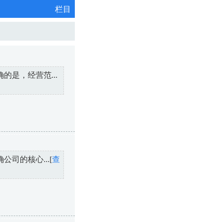
栏目
是，经营范...
司的核心...[
查