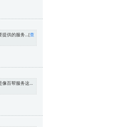
供的服务...[
查
百帮服务这...