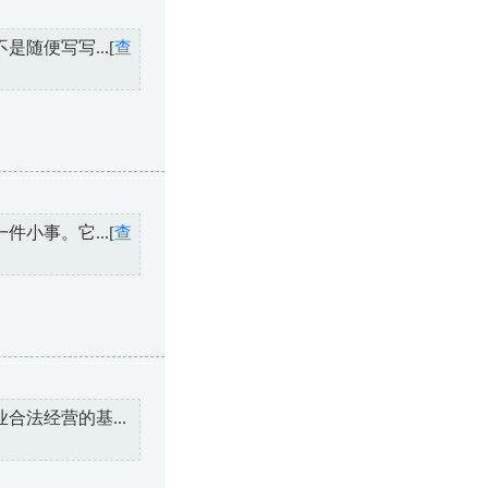
随便写写...[
查
小事。它...[
查
法经营的基...