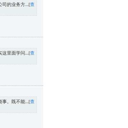
的业务方...[
查
里面学问...[
查
。既不能...[
查