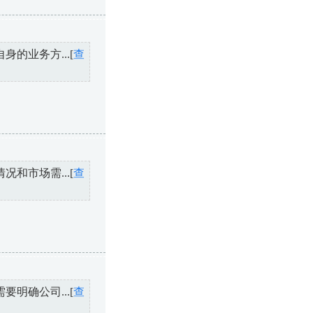
的业务方...[
查
和市场需...[
查
明确公司...[
查