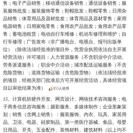
售；电子产品销售；移动通信设备销售；通信设备销售；服
装服饰批发；服装服饰零售；鞋帽批发；鞋帽零售；日用杂
品销售；体育用品及器材批发；体育用品及器材零售；家用
电器销售；日用家电零售；食用农产品批发；食用农产品零
售；蓄电池租赁；电动自行车维修；机动车修理和维护；自
行车修理；广告发布（非广播电台、电视台、报刊出版单
位）（除依法须经批准的项目外，凭营业执照依法自主开展
经营活动）许可项目：人力资源服务（不含职业中介活动、
劳务派遣服务）；职业中介活动；城市配送运输服务（不含
危险货物）；道路货物运输（含危险货物）（依法须经批准
的项目，经相关部门批准后方可开展经营活动，具体经营项
目以审批结果为准）
853
人使用
15、
计算机软硬件开发、网页设计、网络技术咨询服务；电
子商务信息咨询服务；摄影服务、多媒体制作；企业形象策
划；销售（含网上销售）：服装服饰、内衣、玩具、家居用
品、卫浴、电器、硅胶制品、第一类医疗器械、食品、母婴
日用品、开关、五金配件、装饰材料、建筑材料（以上均不