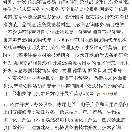
研究、开发;商品零售贸易（许可审批类商品除外）;劳务承揽;
接受委托从事劳务外包服务;安全系统监控服务;网络安全信息
咨询;安全救援应急预案策划、设计服务;保安器材销售;安全技
术防范产品制造;应急救援器材生产;教育咨询服务;项目投资
（不含许可经营项目，法律法规禁止经营的项目不得经营）;
服装零售;政府采购代理（业务代理范围以政府采购代理机构
资格证书所载明为准）;企业管理服务（涉及许可经营项目的
除外）;警用装备器材的技术研究、技术开发;教学设备的研究
开发;数据交易服务;软件开发;应急救援器材的技术研究、技术
开发;应急救援器材销售;物业管理;鞋零售;帽零售;租赁业务
（外商投资企业需持批文、批准证书经营）;救援技术咨询服
务;大型群众性活动的安全评估咨询服务;(依法须经批准的项
目，经相关部门批准后方可开展经营活动)〓
750
人使用
3、
软件开发；办公设备、家用电器、电子产品和日用产品的
上门安装修理；家政服务；信息技术、电子产品、生物技
术、化工产品（不含易燃易爆和危险化工产品，国家禁止的
项目除外）、建筑建材、机械设备的技术开发、技术咨询；