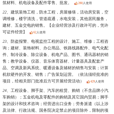
筑材料、机电设备及配件零售、批发。
280
人使用
22、
建筑装饰工程，防水工程，房屋修缮，活动房安装，空
调维修，楼宇清洗，管道疏通，水电安装，其他居民服务，
建材、五金交电的销售。【企业经营涉及行政许可的，凭许
可证件经营】
62
人使用
23、
防盗报警、电视监控工程的设计、施工、维修；工程咨
询；建材、装饰材料、办公用品、铁路线路配件、电气化配
件、制冷设备、除尘设备、机电产品、图书、通讯器材的销
售；教学设备、仪器、音乐体育器材、计量器具及配套产
品、空调及新风系统、暖通设备及辅材的销售与安装；计算
机软硬件的开发、销售；广告策划运营。（依法须经批准的
项目，经相关部门批准后方可开展经营活动）
429
人使用
24、
工程设备、脚手架、汽车的租赁、购销（不含品牌小汽
车购销）；五金机电及零配件的购销及其它国内贸易；脚手
架的设计和技术咨询；经营进出口业务；劳务派遣（以上涉
及法律、行政法规、国务院决定禁止的项目除外，限制的项