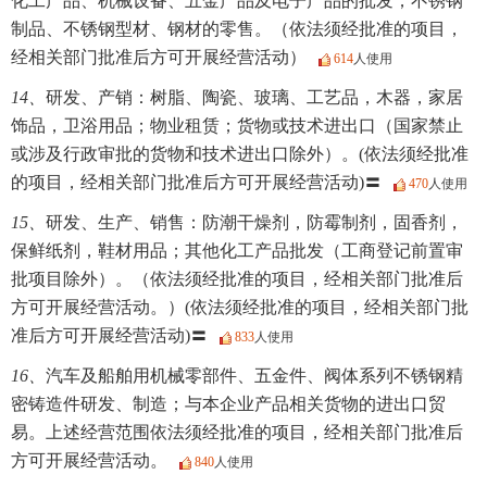
化工产品、机械设备、五金产品及电子产品的批发；不锈钢
制品、不锈钢型材、钢材的零售。（依法须经批准的项目，
经相关部门批准后方可开展经营活动）
614
人使用
14、
研发、产销：树脂、陶瓷、玻璃、工艺品，木器，家居
饰品，卫浴用品；物业租赁；货物或技术进出口（国家禁止
或涉及行政审批的货物和技术进出口除外）。(依法须经批准
的项目，经相关部门批准后方可开展经营活动)〓
470
人使用
15、
研发、生产、销售：防潮干燥剂，防霉制剂，固香剂，
保鲜纸剂，鞋材用品；其他化工产品批发（工商登记前置审
批项目除外）。（依法须经批准的项目，经相关部门批准后
方可开展经营活动。）(依法须经批准的项目，经相关部门批
准后方可开展经营活动)〓
833
人使用
16、
汽车及船舶用机械零部件、五金件、阀体系列不锈钢精
密铸造件研发、制造；与本企业产品相关货物的进出口贸
易。上述经营范围依法须经批准的项目，经相关部门批准后
方可开展经营活动。
840
人使用