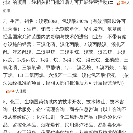
批准的项目，经相关部门批准后方可开展经营活动)〓
303
人
使用
7、
生产、销售：溴素80t/a、氢溴酸240t/a（有效期限以许可
证为准）；生产、销售：光刻胶单体、光引发剂、氨基酸；
经营国家允许范围内的货物与技术的进出口业务；不带有储
存设施的经营：三溴化磷、溴化丙酰、2-溴丙酰溴、溴化乙
酰、溴乙酰溴、二溴甲烷、三溴甲烷、溴苯、溴乙烷、1-溴
丙烷、2-溴丙烷、1-溴丁烷、2-溴丁烷、溴已烷、亚磷酸、三
氧化磷、三氯氧磷、甲酵钠、1,2-二溴乙烷、3-溴丙炔、1-氯
丁烷、1,3-二氯丙烷、六溴环十二烷、溴化氢乙酸溶液。（依
法须经批准的项目，经相关部门批准后方可开展经营活动）
647
人使用
8、
化工、生物医药领域内的技术开发、技术转让、技术咨
询、技术服务；企业管理咨询，商务信息咨询（以上咨询不
得从事经纪）；化学试剂、化工原料及产品（除危险化学
品、监控化学品、烟花爆竹、民用爆炸物品、易制毒化学
品）、化工设备、仪器仪表的销售；从事货物及技术的进出