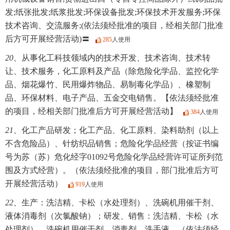
发;纸张批发;纸浆批发;环保设备批发;环保技术开发服务;环保
技术咨询、交流服务;(依法须经批准的项目，经相关部门批准
后方可开展经营活动)〓
285
人使用
20、
从事化工科技领域内的技术开发、技术咨询、技术转
让、技术服务，化工原料及产品（除危险化学品、监控化学
品、烟花爆竹、民用爆炸物品、易制毒化学品）、橡塑制
品、环保材料、电子产品、五金交电销售。【依法须经批准
的项目，经相关部门批准后方可开展经营活动】
384
人使用
21、
化工产品研发；化工产品、化工原料、染料助剂（以上
不含危险品）、针纺织品销售；危险化学品经营（按证书编
号为苏（苏）危化经字01092号危险化学品经营许可证所列范
围及方式经营）。（依法须经批准的项目，部门批准后方可
开展经营活动）
919
人使用
22、
生产：洗洁精、卡松（水处理剂）、洗碗机用催干剂、
液体消毒剂（次氯酸钠）；研发、销售：洗洁精、卡松（水
处理剂）、洗碗机用催干剂、消毒剂、洗手液。（依法须经