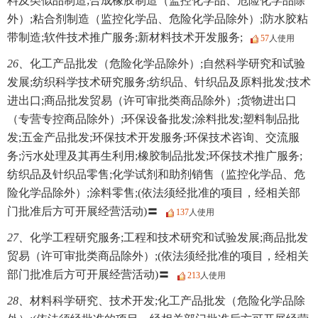
料及类似品制造;合成橡胶制造（监控化学品、危险化学品除
外）;粘合剂制造（监控化学品、危险化学品除外）;防水胶粘
带制造;软件技术推广服务;新材料技术开发服务;
57
人使用
26、
化工产品批发（危险化学品除外）;自然科学研究和试验
发展;纺织科学技术研究服务;纺织品、针织品及原料批发;技术
进出口;商品批发贸易（许可审批类商品除外）;货物进出口
（专营专控商品除外）;环保设备批发;涂料批发;塑料制品批
发;五金产品批发;环保技术开发服务;环保技术咨询、交流服
务;污水处理及其再生利用;橡胶制品批发;环保技术推广服务;
纺织品及针织品零售;化学试剂和助剂销售（监控化学品、危
险化学品除外）;涂料零售;(依法须经批准的项目，经相关部
门批准后方可开展经营活动)〓
137
人使用
27、
化学工程研究服务;工程和技术研究和试验发展;商品批发
贸易（许可审批类商品除外）;(依法须经批准的项目，经相关
部门批准后方可开展经营活动)〓
213
人使用
28、
材料科学研究、技术开发;化工产品批发（危险化学品除