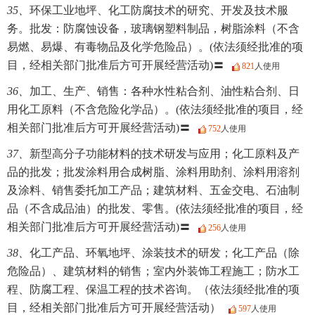
35、
环保工业地坪、化工防腐技术的研究、开发及技术服
务。批发：防腐蚀设备，玻璃钢塑料制品，树脂涂料（不含
易燃、易爆、有毒物品及化学危险品）。(依法须经批准的项
目，经相关部门批准后方可开展经营活动)〓
821
人使用
36、
加工、生产、销售：各种水性粘合剂、油性粘合剂、日
用化工原料（不含危险化学品）。(依法须经批准的项目，经
相关部门批准后方可开展经营活动)〓
752
人使用
37、
新型高分子功能材料的技术研发与应用；化工原料及产
品的批发；批发涂料用合成树脂、涂料用助剂、涂料用溶剂
及涂料、销售委托加工产品；建筑材料、五金交电、石油制
品（不含成品油）的批发、零售。(依法须经批准的项目，经
相关部门批准后方可开展经营活动)〓
256
人使用
38、
化工产品、环氧地坪、涂装技术的研发；化工产品（除
危险品）、建筑材料的销售；室内外装饰工程施工；防水工
程、防腐工程、保温工程的技术咨询。（依法须经批准的项
目，经相关部门批准后方可开展经营活动）
597
人使用