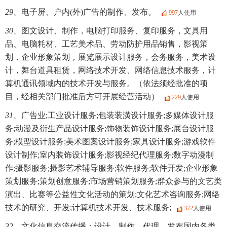
29、
电子屏、户内(外)广告的制作、发布。
997
人使用
30、
图文设计、制作，电脑打印服务、复印服务，文具用
品、电脑耗材、工艺美术品、劳动防护用品销售，影视策
划，企业形象策划，展览展示设计服务，会务服务，美术设
计，舞台道具租赁，网络技术开发、网络信息技术服务，计
算机通讯领域内的技术开发与服务。（依法须经批准的项
目，经相关部门批准后方可开展经营活动）
229
人使用
31、
广告业;工业设计服务;包装装潢设计服务;多媒体设计服
务;动漫及衍生产品设计服务;饰物装饰设计服务;展台设计服
务;模型设计服务;美术图案设计服务;家具设计服务;游戏软件
设计制作;室内装饰设计服务;影视经纪代理服务;数字动漫制
作;摄影服务;摄影艺术辅导服务;软件服务;软件开发;企业形象
策划服务;策划创意服务;市场营销策划服务;群众参与的文艺类
演出、比赛等公益性文化活动的策划;文化艺术咨询服务;网络
技术的研究、开发;计算机技术开发、技术服务;
372
人使用
32、
文化信息交流传播；设计、制作、代理、发布国内各类