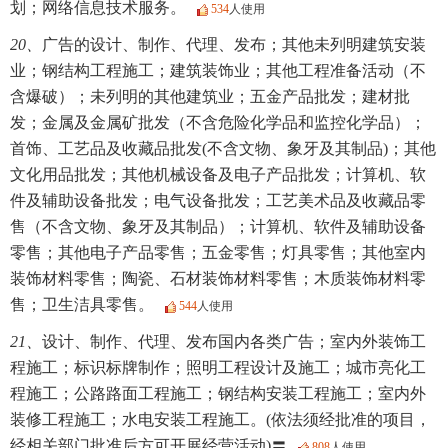
划；网络信息技术服务。
534
人使用
20、
广告的设计、制作、代理、发布；其他未列明建筑安装
业；钢结构工程施工；建筑装饰业；其他工程准备活动（不
含爆破）；未列明的其他建筑业；五金产品批发；建材批
发；金属及金属矿批发（不含危险化学品和监控化学品）；
首饰、工艺品及收藏品批发(不含文物、象牙及其制品)；其他
文化用品批发；其他机械设备及电子产品批发；计算机、软
件及辅助设备批发；电气设备批发；工艺美术品及收藏品零
售（不含文物、象牙及其制品）；计算机、软件及辅助设备
零售；其他电子产品零售；五金零售；灯具零售；其他室内
装饰材料零售；陶瓷、石材装饰材料零售；木质装饰材料零
售；卫生洁具零售。
544
人使用
21、
设计、制作、代理、发布国内各类广告；室内外装饰工
程施工；标识标牌制作；照明工程设计及施工；城市亮化工
程施工；公路路面工程施工；钢结构安装工程施工；室内外
装修工程施工；水电安装工程施工。(依法须经批准的项目，
经相关部门批准后方可开展经营活动)〓
808
人使用