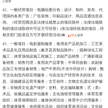
人使用
42、
一般经营项目：电脑绘图分色；设计、制作、发布、代
理国内各类广告；广告装饰；印刷品设计、商品流通信息咨
询。（经营范围涉及法律法规禁止的项目除外；法律法规限
制的项目须取得许可证方可经营）(依法须经批准的项目，经
相关部门批准后方可开展经营活动)〓
99
人使用
43、
一般项目：电影摄制服务；食用农产品初加工；工艺美
术品及礼仪用品制造（象牙及其制品除外）；园林绿化工程
施工；体育场地设施工程施工；农副产品销售；广播影视设
备销售；销售代理；食用农产品零售；中草药收购；农副食
品加工专用设备销售；地产中草药(不含中药饮片）购销；数
字文化创意内容应用服务；与农业生产经营有关的技术、信
息、设施建设运营等服务；文艺创作；文物文化遗址保护服
务；非物质文化遗产保护；史料、史志编辑服务；艺（美）
术品、收藏品鉴定评估服务；文化场馆管理服务；体育竞赛
组织；体育保障组织；健身休闲活动；体育中介代理服务；
体育健康服务；休闲观光活动；组织体育表演活动；文化娱