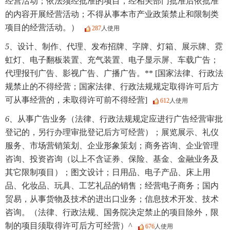
经营活动；依法须经批准的项目，经相关部门批准后依批准
的内容开展经营活动；不得从事本市产业政策禁止和限制类
项目的经营活动。）
287
人使用
5、
设计、制作、代理、发布招牌、字牌、灯箱、展示牌、霓
虹灯、电子翻板装置、充气装置、电子显示屏、车载广告；
代理报刊广告、影视广告、广播广告。** [国家法律、行政法
规禁止的不得经营；国家法律、行政法规规定取得许可后方
可从事经营的，未取得许可前不得经营]
612
人使用
6、
从事广告业务（法律、行政法规规定应进行广告经营审批
登记的，另行办理审批登记后方可经营）；展览展示、礼仪
服务、市场营销策划、企业形象策划；商务咨询、企业管理
咨询、投资咨询（以上不含证券、保险、基金、金融业务及
其它限制项目）；图文设计；日用品、电子产品、床上用
品、化妆品、玩具、工艺礼品的销售；经营电子商务；国内
贸易，从事货物及技术的进出口业务；信息技术开发、技术
咨询。（法律、行政法规、国务院决定禁止的项目除外，限
制的项目须取得许可后方可经营）^
676
人使用