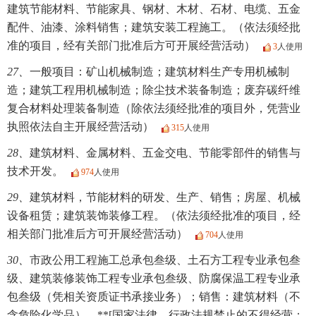
建筑节能材料、节能家具、钢材、木材、石材、电缆、五金
配件、油漆、涂料销售；建筑安装工程施工。（依法须经批
准的项目，经有关部门批准后方可开展经营活动）
3
人使用
27、
一般项目：矿山机械制造；建筑材料生产专用机械制
造；建筑工程用机械制造；除尘技术装备制造；废弃碳纤维
复合材料处理装备制造（除依法须经批准的项目外，凭营业
执照依法自主开展经营活动）
315
人使用
28、
建筑材料、金属材料、五金交电、节能零部件的销售与
技术开发。
974
人使用
29、
建筑材料，节能材料的研发、生产、销售；房屋、机械
设备租赁；建筑装饰装修工程。（依法须经批准的项目，经
相关部门批准后方可开展经营活动）
704
人使用
30、
市政公用工程施工总承包叁级、土石方工程专业承包叁
级、建筑装修装饰工程专业承包叁级、防腐保温工程专业承
包叁级（凭相关资质证书承接业务）；销售：建筑材料（不
含危险化学品）。**[国家法律、行政法规禁止的不得经营；