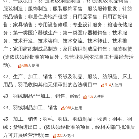
41、
一般项目：羽毛(绒)及制品制造；羽毛(绒)及制品销售；
服装制造；服饰制造；服装服饰零售；服装服饰批发；针纺
织品销售；非居住房地产租赁；日用品零售；日用百货销
售；家具销售；专用设备修理；专业设计服务；粮油仓储服
务；第一类医疗器械生产；第一类医疗器械销售；技术服
务、技术开发、技术咨询、技术交流、技术转让、技术推
广；家用纺织制成品制造；家用纺织制成品销售；服装租赁
(除依法须经批准的项目外，凭营业执照依法自主开展经营活
动)。
696
人使用
42、
生产、加工、销售：羽绒及制品、服装、纺织品、床上
用品，羽毛收购其他无须审批的合法项目**
514
人使用
43、
羽绒制品***加工、销售、经纪
462
人使用
44、
羽绒制品加工、销售
968
人使用
45、
加工、销售：羽毛、羽绒、羽绒制品；收购：羽毛、羽
绒；货物进出口 。(依法须经批准的项目，经相关部门批准后
方可开展经营活动)〓
222
人使用