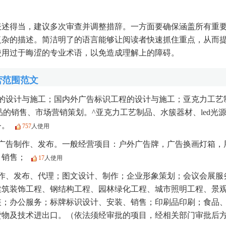
表述得当，建议多次审查并调整措辞。一方面要确保涵盖所有重
复杂的描述。简洁明了的语言能够让阅读者快速抓住重点，从而
使用过于晦涩的专业术语，以免造成理解上的障碍。
营范围范文
的设计与施工；国内外广告标识工程的设计与施工；亚克力工艺
产品的销售、市场营销策划。^亚克力工艺制品、水簇器材、led光
务。
757
人使用
广告制作、发布。一般经营项目：户外广告牌，广告换画灯箱，
、销售；
17
人使用
作、发布、代理；图文设计、制作；企业形象策划；会议会展服
建筑装饰工程、钢结构工程、园林绿化工程、城市照明工程、景
装；办公服务；标牌标识设计、安装、销售；印刷品印刷；食品
货物及技术进出口。（依法须经审批的项目，经相关部门审批后