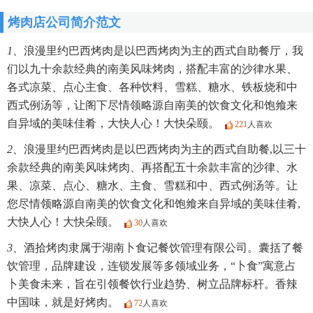
烤肉店公司简介范文
1、
浪漫里约巴西烤肉是以巴西烤肉为主的西式自助餐厅，我
们以九十余款经典的南美风味烤肉，搭配丰富的沙律水果、
各式凉菜、点心主食、各种饮料、雪糕、糖水、铁板烧和中
西式例汤等，让阁下尽情领略源自南美的饮食文化和饱飨来
自异域的美味佳肴，大快人心！大快朵颐。
221
人喜欢
2、
浪漫里约巴西烤肉是以巴西烤肉为主的西式自助餐,以三十
余款经典的南美风味烤肉、再搭配五十余款丰富的沙律、水
果、凉菜、点心、糖水、主食、雪糕和中、西式例汤等。让
您尽情领略源自南美的饮食文化和饱飨来自异域的美味佳肴,
大快人心！大快朵颐。
30
人喜欢
3、
酒拾烤肉隶属于湖南卜食记餐饮管理有限公司。囊括了餐
饮管理，品牌建设，连锁发展等多领域业务，“卜食”寓意占
卜美食未来，旨在引领餐饮行业趋势、树立品牌标杆。香辣
中国味，就是好烤肉。
72
人喜欢