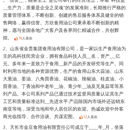
。“信誉__，顾客至上”是公司奉行的经营理念，本着“科技是
__生产力，质量是企业之灵魂”的发展准则，长期推行严格的
质量管理体系，不断创新、创建的售后服务体系及健全的销
售网络，赢得信誉。方欣食用油公司秉承着不断创新的精
神，愿与全国各地广大客户及各界同仁精诚合作，共创辉
煌。
76
人喜欢
2、
山东省金贵集团食用油有限公司，是一家以生产食用油为
主的高科技民营企业，拥有食品科技人员__名，资产_._亿
元。多年来一直致力于食用__新产品的开发研究等生产。同
时利用当地的各种资源优势，生产的食用山东大蒜油、山东
大葱油、姜油、八角茴香油、花椒油、辣椒油、桂皮油、小
茴香油、丁香油和中老年__油、青少年__油及无臭蒜茸等系
列产品。本公司系列产品已通过技术监督局质量认证其生产
工艺和质量标准达到__先进水平.产品除国内市场外还远销东
南亚等地，深受当地和华人居住区的欢迎。热诚欢迎中外客
商光临指导、合作洽谈、共谋宏图。
52
人喜欢
3、
天长市金豆食用油有限责任公司成立于____年_月，坐落