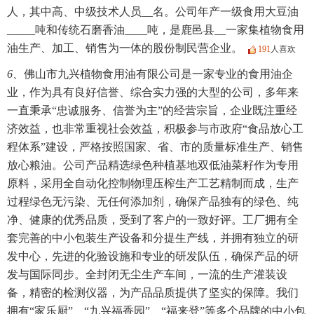
人，其中高、中级技术人员__名。公司年产一级食用大豆油
_____吨和传统石磨香油____吨，是鹿邑县__一家集植物食用
油生产、加工、销售为一体的股份制民营企业。
191
人喜欢
6、
佛山市九兴植物食用油有限公司是一家专业的食用油企
业，作为具有良好信誉、综合实力强的大型的公司，多年来
一直秉承“忠诚服务、信誉为主”的经营宗旨，企业既注重经
济效益，也非常重视社会效益，积极参与市政府“食品放心工
程体系”建设，严格按照国家、省、市的质量标准生产、销售
放心粮油。公司产品精选绿色种植基地双低油菜籽作为专用
原料，采用全自动化控制物理压榨生产工艺精制而成，生产
过程绿色无污染、无任何添加剂，确保产品独有的绿色、纯
净、健康的优秀品质，受到了客户的一致好评。工厂拥有全
套完善的中小包装生产设备和分提生产线，并拥有独立的研
发中心，先进的化验设施和专业的研发队伍，确保产品的研
发与国际同步。全封闭无尘生产车间，一流的生产灌装设
备，精密的检测仪器，为产品品质提供了坚实的保障。我们
拥有“家乐厨”、“九兴福香园”、“福来登”等多个品牌的中小包