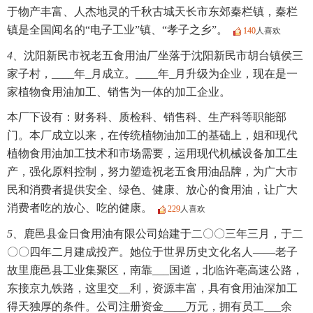
于物产丰富、人杰地灵的千秋古城天长市东郊秦栏镇，秦栏
镇是全国闻名的“电子工业”镇、“孝子之乡”。
140
人喜欢
4、
沈阳新民市祝老五食用油厂坐落于沈阳新民市胡台镇侯三
家子村，____年_月成立。____年_月升级为企业，现在是一
家植物食用油加工、销售为一体的加工企业。
本厂下设有：财务科、质检科、销售科、生产科等职能部
门。本厂成立以来，在传统植物油加工的基础上，姐和现代
植物食用油加工技术和市场需要，运用现代机械设备加工生
产，强化原料控制，努力塑造祝老五食用油品牌，为广大市
民和消费者提供安全、绿色、健康、放心的食用油，让广大
消费者吃的放心、吃的健康。
229
人喜欢
5、
鹿邑县金日食用油有限公司始建于二〇〇三年三月，于二
〇〇四年二月建成投产。她位于世界历史文化名人——老子
故里鹿邑县工业集聚区，南靠___国道，北临许亳高速公路，
东接京九铁路，这里交__利，资源丰富，具有食用油深加工
得天独厚的条件。公司注册资金____万元，拥有员工___余