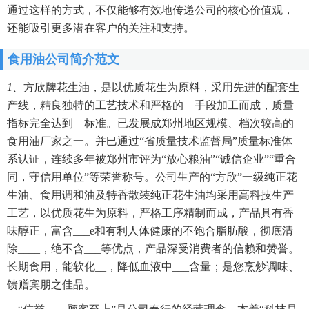
通过这样的方式，不仅能够有效地传递公司的核心价值观，
还能吸引更多潜在客户的关注和支持。
食用油公司简介范文
1、
方欣牌花生油，是以优质花生为原料，采用先进的配套生
产线，精良独特的工艺技术和严格的__手段加工而成，质量
指标完全达到__标准。已发展成郑州地区规模、档次较高的
食用油厂家之一。并巳通过“省质量技术监督局”质量标准体
系认证，连续多年被郑州市评为“放心粮油”“诚信企业”“重合
同，守信用单位”等荣誉称号。公司生产的“方欣”一级纯正花
生油、食用调和油及特香散装纯正花生油均采用高科技生产
工艺，以优质花生为原料，严格工序精制而成，产品具有香
味醇正，富含___e和有利人体健康的不饱合脂肪酸，彻底清
除____，绝不含___等优点，产品深受消费者的信赖和赞誉。
长期食用，能软化__，降低血液中___含量；是您烹炒调味、
馈赠宾朋之佳品。