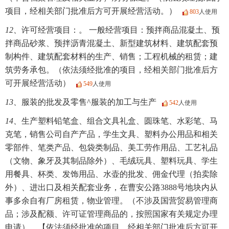
项目，经相关部门批准后方可开展经营活动。）
803
人使用
12、
许可经营项目：。 一般经营项目：预拌商品混凝土、预
拌商品砂浆、预拌沥青混凝土、新型建筑材料、建筑配套预
制构件、建筑配套材料的生产、销售；工程机械的租赁；建
筑劳务承包。（依法须经批准的项目，经相关部门批准后方
可开展经营活动）
549
人使用
13、
服装的批发及零售^服装的加工与生产
542
人使用
14、
生产塑料铅笔盒、组合文具礼盒、圆珠笔、水彩笔、马
克笔，销售公司自产产品，学生文具、塑料办公用品和相关
零部件、笔类产品、包袋类制品、美工劳作用品、工艺礼品
（文物、象牙及其制品除外）、毛绒玩具、塑料玩具、学生
用餐具、杯类、发饰用品、水壶的批发、佣金代理（拍卖除
外）、进出口及相关配套业务，在曹安公路3888号地块内从
事多余自有厂房租赁，物业管理。（不涉及国营贸易管理商
品；涉及配额、许可证管理商品的，按照国家有关规定办理
申请）。【依法须经批准的项目，经相关部门批准后方可开