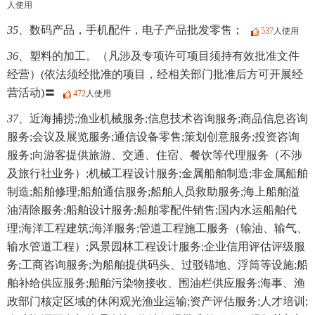
人使用
35、
数码产品，手机配件，电子产品批发零售；
537
人使用
36、
塑料的加工。（凡涉及专项许可项目须持有效批准文件
经营）(依法须经批准的项目，经相关部门批准后方可开展经
营活动)〓
472
人使用
37、
近海捕捞;渔业机械服务;信息技术咨询服务;商品信息咨询
服务;会议及展览服务;通信设备零售;策划创意服务;投资咨询
服务;向游客提供旅游、交通、住宿、餐饮等代理服务（不涉
及旅行社业务）;机械工程设计服务;金属船舶制造;非金属船舶
制造;船舶修理;船舶通信服务;船舶人员救助服务;海上船舶溢
油清除服务;船舶设计服务;船舶零配件销售;国内水运船舶代
理;海洋工程建筑;海洋服务;管道工程施工服务（输油、输气、
输水管道工程）;风景园林工程设计服务;企业信用评估评级服
务;工商咨询服务;为船舶提供码头、过驳锚地、浮筒等设施;船
舶补给供应服务;船舶污染物接收、围油栏供应服务;海事、渔
政部门核定区域的休闲观光渔业运输;资产评估服务;人才培训;