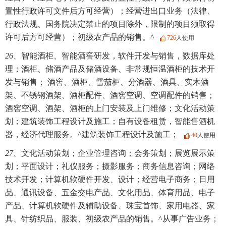
置性行政许可文件后方可经营）；经营进出口业务（法律、
行政法规、国务院决定禁止的项目除外，限制的项目须取得
许可后方可经营）；初级农产品的销售。^
726
人使用
26、
智能酒柜、智能酒窖研发，软件开发与销售，数据库处
理；酒柜、储酒产品及储酒设备、非常规恒温酒柜的技术开
发与销售； 酒窖、酒柜、雪茄柜、分酒器、酒具、实木酒
架、不锈钢酒架、酒柜配件、酒窖空调、空调配件的销售；
酒窖空调、酒架、酒柜的上门安装及上门维修；文化活动策
划；建筑装饰工程设计及施工；自有设备租赁，智能售酒机
器，经济代理服务。^建筑装饰工程设计及施工；
40
人使用
27、
文化活动策划；企业管理咨询；会务策划；展览展示策
划；平面设计；礼仪服务；摄影服务；商务信息咨询；网络
技术开发；计算机软硬件开发、设计；经营电子商务；日用
品、通讯设备、五金交电产品、文化用品、体育用品、电子
产品、计算机软硬件及辅助设备、珠宝首饰、家用电器、家
具、针纺织品、服装、初级农产品的销售。^从事广告业务；