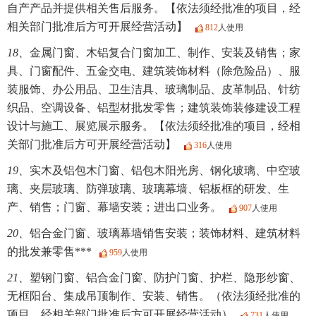
自产产品并提供相关售后服务。【依法须经批准的项目，经
相关部门批准后方可开展经营活动】
812
人使用
18、
金属门窗、木铝复合门窗加工、制作、安装及销售；家
具、门窗配件、五金交电、建筑装饰材料（除危险品）、服
装服饰、办公用品、卫生洁具、玻璃制品、皮革制品、针纺
织品、空调设备、铝型材批发零售；建筑装饰装修建设工程
设计与施工、展览展示服务。【依法须经批准的项目，经相
关部门批准后方可开展经营活动】
316
人使用
19、
实木及铝包木门窗、铝包木阳光房、钢化玻璃、中空玻
璃、夹层玻璃、防弹玻璃、玻璃幕墙、铝板框的研发、生
产、销售；门窗、幕墙安装；进出口业务。
907
人使用
20、
铝合金门窗、玻璃幕墙销售安装；装饰材料、建筑材料
的批发兼零售***
959
人使用
21、
塑钢门窗、铝合金门窗、防护门窗、护栏、隐形纱窗、
无框阳台、集成吊顶制作、安装、销售。（依法须经批准的
项目，经相关部门批准后方可开展经营活动）
731
人使用