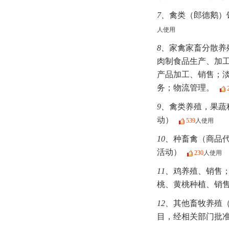
7、
禽类（郎德鹅）
人使用
8、
家禽家畜分散养
肉制食品生产、加
产品加工、销售；
务；物流管理。
9、
禽类养殖，果蔬
动）
539
人使用
10、
种畜禽（商品
活动）
230
人使用
11、
鸡养殖、销售
桃、黄桃种植、销
12、
其他畜牧养殖（
目，经相关部门批准