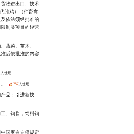
；货物进出口、技术
品代雏鸡）（种畜禽
以及依法须经批准的
和限制类项目的经营
物、蔬菜、苗木。
批准后依批准的内容
用
2
人使用
）。
757
人使用
的产品；引进新技
加工、销售，饲料销
围中国家有专项规定