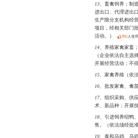
13、
畜禽饲养；制
进出口、代理进出口
生产限分支机构经
项目，经相关部门
活动。）
802
人使
14、
养殖家禽家畜
（企业依法自主选
开展经营活动；不
15、
家禽养殖（依
16、
批发家禽、禽
17、
组织采购、供
术、新品种；开展
18、
引进饲养绍鸭
售。（依法须经批
19、
泰和乌鸡、乌鸡