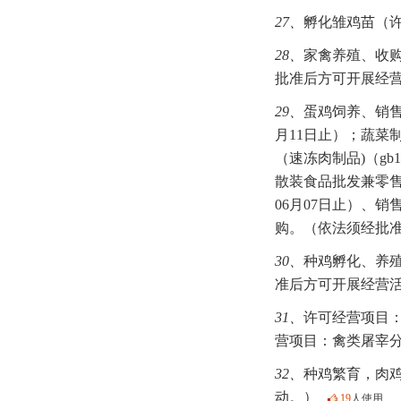
27、
孵化雏鸡苗（许
28、
家禽养殖、收
批准后方可开展经
29、
蛋鸡饲养、销售
月11日止）；蔬菜制
（速冻肉制品)（gb
散装食品批发兼零售
06月07日止）、
购。（依法须经批准
30、
种鸡孵化、养殖
准后方可开展经营活
31、
许可经营项目
营项目：禽类屠宰
32、
种鸡繁育，肉
动。）
19
人使用