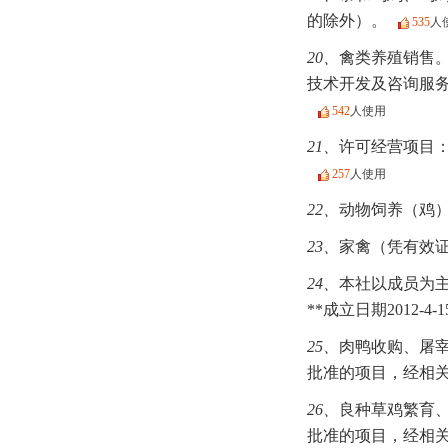
的除外）。
535
人
20、
禽类养殖销售。
技术开发及咨询服务
542
人使用
21、
许可经营项目
257
人使用
22、
动物饲养（鸡）
23、
家禽（凭有效证
24、
本社以成员为
**成立日期2012
25、
肉鸭收购、屠
批准的项目，经相关
26、
良种草鸡繁育、
批准的项目，经相关