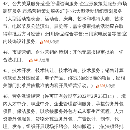
43、
公共关系服务;企业管理咨询服务;企业形象策划服务;市场
调研服务;市场营销策划服务;广告业;大型活动组织策划服务
（大型活动指晚会、运动会、庆典、艺术和模特大赛、艺术
节、电影节及公益演出、展览等，需专项审批的活动应在取
得审批后方可经营）;日用杂品综合零售;日用家电设备零售;室
内装饰设计服务;
566
人使用
44、
市场营销、企业营销的策划；其他无需报经审批的一切
合法项目。
141
人使用
45、
技术开发、技术转让、技术咨询、技术服务；销售计算
机软硬及外围设备、电子产品。(依法须经批准的项目，经相
关部门批准后依批准的内容开展经营活动。)
826
人使用
46、
劳务派遣经营（许可证有效期至2022年2月25日止）、境
内人才中介、职业中介、企业管理咨询服务、承揽劳务外包
项目、保洁服务、以承接服务外包方式从事生产流程、人力
资源外包服务、货物分拣业务外包，广告设计、制作、代
理、发布，组织开展现场招聘会。装卸搬运；（依法须经批