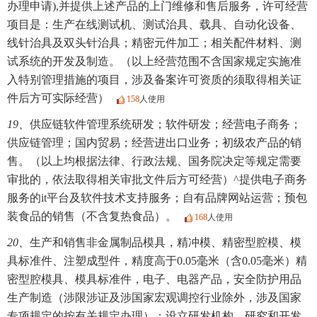
办理申请),并提供上述产品的上门维修和售后服务，许可经营
项目是：生产在线测试机、测试治具、载具、自动化设备、
线针治具及双头针治具；精密元件加工；相关配件材料、测
试系统的开发及制造。（以上经营范围不含国家规定实施准
入特别管理措施的项目，涉及备案许可资质的须取得相关证
件后方可实际经营）
158
人使用
19、
供应链软件管理系统研发；软件研发；经营电子商务；
供应链管理；国内贸易；经营进出口业务；初级农产品的销
售。（以上均根据法律、行政法规、国务院决定等规定需要
审批的，依法取得相关审批文件后方可经营）^提供电子商务
服务的it平台及软件技术支持服务；自有品牌网站运营；预包
装食品的销售（不含复热食品）。
168
人使用
20、
生产和销售非金属制品模具，精冲模、精密型腔模、模
具标准件、注塑成型件，精度高于0.05毫米（含0.05毫米）精
密型腔模具、模具标准件，电子、电器产品，安全防护用品
生产制造（涉限涉证及涉国家宏观调控行业除外，涉及国家
专项规定的按有关规定办理）；设立研发机构，研究和开发