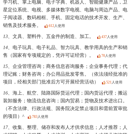
学习机、掌上电脑、电子字典、机器人、智能健康产品，卫
星定位系统、电视、多媒体数字电视、电脑与周边产品、电
子阅读器、数码相框、手机、固定电话的技术开发、生产、
销售及技术服务。
612
人使用
13、
文具、塑料件、五金件的制造、加工。
437
人使用
14、
电子玩具、电子礼品、智力玩具、教学用具的生产和销
售（国家有专项规定的，凭许可证经营）。
70
人使用
15、
企业管理咨询；商务信息咨询服务；企业事务代理；代
理记账；财务咨询；办公用品批发零售。（依法须经批准的
项目，经相关部门批准后方可开展经营活动）
521
人使用
16、
海上、航空、陆路国际货运代理；国内货运代理；搬运
装卸服务；物流信息咨询；国内贸易；货物及技术进出口。
（不含法律、行政法规、国务院决定禁止项目和需前置审批
的项目）^
783
人使用
17、
收集、整理、储存和发布人才供求信息；人才推荐；人