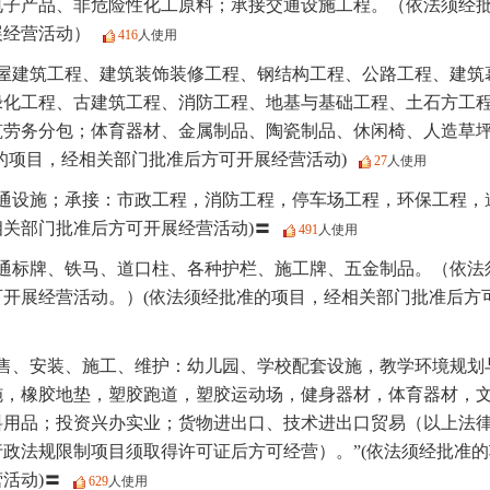
电子产品、非危险性化工原料；承接交通设施工程。（依法须经
展经营活动）
416
人使用
屋建筑工程、建筑装饰装修工程、钢结构工程、公路工程、建筑
绿化工程、古建筑工程、消防工程、地基与基础工程、土石方工
筑劳务分包；体育器材、金属制品、陶瓷制品、休闲椅、人造草
的项目，经相关部门批准后方可开展经营活动)
27
人使用
通设施；承接：市政工程，消防工程，停车场工程，环保工程，
关部门批准后方可开展经营活动)〓
491
人使用
通标牌、铁马、道口柱、各种护栏、施工牌、五金制品。（依法
开展经营活动。）(依法须经批准的项目，经相关部门批准后方
售、安装、施工、维护：幼儿园、学校配套设施，教学环境规划
施，橡胶地垫，塑胶跑道，塑胶运动场，健身器材，体育器材，
料用品；投资兴办实业；货物进出口、技术进出口贸易（以上法
政法规限制项目须取得许可证后方可经营）。”(依法须经批准
活动)〓
629
人使用