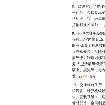
8、
普通货运（在许
子产品、金属制品
路标线工程、环氧
货物和技术除外。
9、
其他体育用品制
程施工;室内体育场
服务;体育工程科技
（专营专控商品除外
素纤维）制造;橡胶
务;大型活动组织
演出、展览等，需专
发;
566
人使用
10、
交通设施生产、
馆设备、计算机软
售、安装及维护；
管材配件、金属制