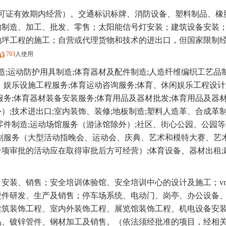
可证有效期内经营）。交通标识标牌、消防设备、塑料制品、橡
的制造、加工、批发、零售；太阳能信号灯安装；建筑设备安装
地坪工程的施工；自营或代理货物和技术的进出口，但国家限制
703
人使用
造;运动防护用具制造;体育器材及配件制造;人造纤维编织工艺品
、娱乐设施工程服务;体育运动咨询服务;体育、休闲娱乐工程设计
服务;体育器材装备安装服务;体育用品及器材批发;体育用品及器
）;技术进出口;室内装饰、装修;地板制造;塑料人造革、合成革
零件制造;运动场馆服务（游泳馆除外）;社区、街心公园、公园
策划服务（大型活动指晚会、运动会、庆典、艺术和模特大赛、艺
项审批的活动应在取得审批后方可经营）;体育设备、器材出租;
安装、销售；安全培训体验馆、安全培训中心的设计及施工；vr
硬件研发、生产及销售；停车场系统、电动门、岗亭、办公设备
建筑装饰工程、室内外装饰工程、展览馆装饰工程、机电设备安
品、镀锌管件、钢材加工及销售。（依法须经批准的项目，经相