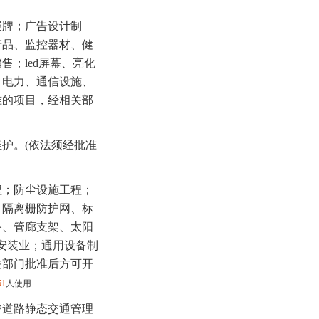
展牌；广告设计制
产品、监控器材、健
；led屏幕、亮化
，电力、通信设施、
准的项目，经相关部
护。(依法须经批准
程；防尘设施工程；
、隔离栅防护网、标
备、管廊支架、太阳
安装业；通用设备制
关部门批准后方可开
51
人使用
护道路静态交通管理