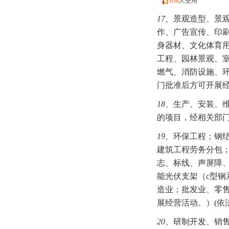
636
人使用
17、
景观造型、景
作、广告宣传、印
身器材、文化体育用
工程、园林景观、
燃气、消防设施、
门批准后方可开展
18、
生产、安装、
的项目，经相关部门
19、
环保工程；钢
建筑工程劳务分包
志、标线、声屏障
能光伏支架（c型
造业；批发业、零
展经营活动。）(依
20、
研制开发、销