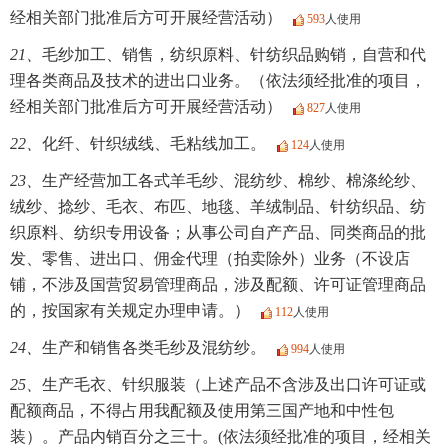
经相关部门批准后方可开展经营活动）
593
人使用
21、
毛纱加工、销售，纺织原料、针纺织品购销，自营和代
理各类商品及技术的进出口业务。（依法须经批准的项目，
经相关部门批准后方可开展经营活动）
827
人使用
22、
化纤、针织绒线、毛粘线加工。
124
人使用
23、
生产经营加工各式羊毛纱、混纺纱、棉纱、棉涤纶纱、
绒纱、捻纱、毛衣、布匹、地毯、羊绒制品、针纺织品、纺
织原料、纺织专用设备；从事公司自产产品、同类商品的批
发、零售、进出口、佣金代理（拍卖除外）业务（不设店
铺，不涉及国营贸易管理商品，涉及配额、许可证管理商品
的，按国家有关规定办理申请。）
112
人使用
24、
生产和销售各类毛纱及混纺纱。
994
人使用
25、
生产毛衣、针织服装（上述产品不含涉及出口许可证或
配额商品，不得占用我配额及使用第三国产地和中性包
装）。产品内销百分之三十。(依法须经批准的项目，经相关